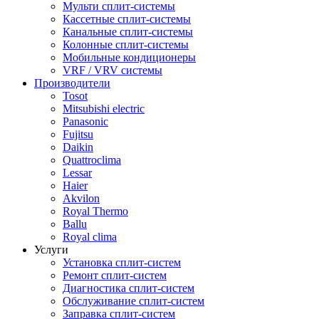
Мульти сплит-системы
Кассетные сплит-системы
Канальные сплит-системы
Колонные сплит-системы
Мобильные кондиционеры
VRF / VRV системы
Производители
Tosot
Mitsubishi electric
Panasonic
Fujitsu
Daikin
Quattroclima
Lessar
Haier
Akvilon
Royal Thermo
Ballu
Royal clima
Услуги
Установка сплит-систем
Ремонт сплит-систем
Диагностика сплит-систем
Обслуживание сплит-систем
Заправка сплит-систем