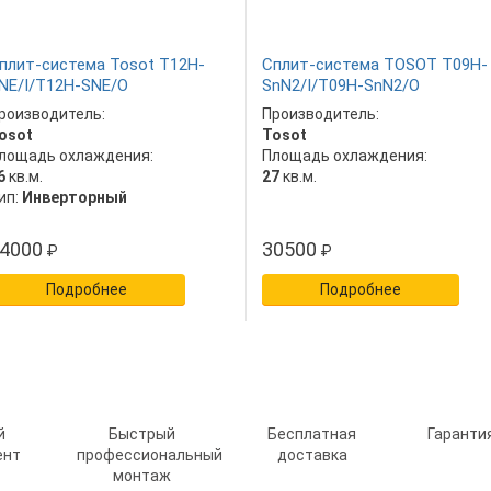
плит-система Tosot T12H-
Сплит-система TOSOT T09H-
NE/I/T12H-SNE/O
SnN2/I/T09H-SnN2/O
роизводитель:
Производитель:
osot
Tosot
лощадь охлаждения:
Площадь охлаждения:
6
кв.м.
27
кв.м.
ип:
Инверторный
4000
30500
₽
₽
Подробнее
Подробнее
й
Быстрый
Бесплатная
Гарантия
ент
профессиональный
доставка
монтаж