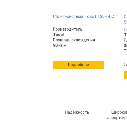
Сплит-система Tosot T30H-LC
С
S
Производитель:
П
Tosot
T
Площадь охлаждения:
П
90
кв.м.
3
Т
5
Подробнее
Надежность
Широки
ассортим