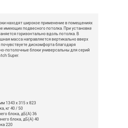
оки находят широкое применение в помещениях
не имеющих подвесного потолка. При установке
аняется горизонтально вдоль потолка. В
ушная масса направляется вертикально вверх
не почувствуете дискомфорта благодаря
но-потолочные блоки универсальны для серий
tch Super.
мм 1343 x 315 x 823
, кг 40 / 50
го блока, дБ(А) 36
его блока, дБ(А) 40
ка 220