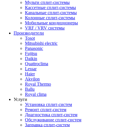
Мульти сплит-системы
Кассетные сплит-системы
Канальные сплит-системы
Колонные сплит-системы
Мобильные кондиционеры
VRF / VRV системы
Производители
Tosot
Mitsubishi electric
Panasonic
Fujitsu
Daikin
Quattroclima
Lessar
Haier
Akvilon
Royal Thermo
Ballu
Royal clima
Услуги
Установка сплит-систем
Ремонт сплит-систем
Диагностика сплит-систем
Обслуживание сплит-систем
Заправка сплит-систем