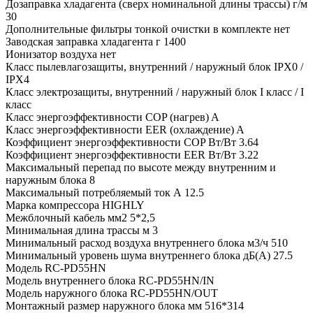
Дозаправка хладагента (сверх номинальной длины трассы) г/м
30
Дополнительные фильтры тонкой очистки в комплекте нет
Заводская заправка хладагента г 1400
Ионизатор воздуха нет
Класс пылевлагозащиты, внутренний / наружный блок IPX0 /
IPX4
Класс электрозащиты, внутренний / наружный блок I класс / I
класс
Класс энергоэффективности COP (нагрев) A
Класс энергоэффективности EER (охлаждение) A
Коэффициент энергоэффективности COP Вт/Вт 3.64
Коэффициент энергоэффективности EER Вт/Вт 3.22
Максимальный перепад по высоте между внутренним и
наружным блока 8
Максимальный потребляемый ток А 12.5
Марка компрессора HIGHLY
Межблочный кабель мм2 5*2,5
Минимальная длина трассы м 3
Минимальный расход воздуха внутреннего блока м3/ч 510
Минимальный уровень шума внутреннего блока дБ(А) 27.5
Модель RC-PD55HN
Модель внутреннего блока RC-PD55HN/IN
Модель наружного блока RC-PD55HN/OUT
Монтажный размер наружного блока мм 516*314