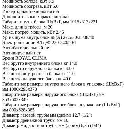
Мощность холода, кВт 5.5
Мощность обогрева, кВт 5.6
Инверторная технология нет
Дополнительные характеристики
Габарит. внутр. блока ШxВxГ, мм 1015x313x221
Макс. длина трассы, м 20
Макс. потреб. мощ-ть, кВт 2.45
Ур-нь шума внутр. блок дБ(А) 27,5/30/35/38/40
Электропитание В/Гц/Ф 220-240/50/1
Антибактериальный нет
Антивирусный нет
Бренд ROYAL CLIMA
Вес брутто внутреннего блока кг 14.0
Вес брутто наружного блока кг 43.0
Вес нетто внутреннего блока кг 11.0
Вес нетто наружного блока кг 40.0
Габаритные размеры внутреннего блока в упаковке (ШxВxГ)
мм 1086x293x378
Габаритные размеры наружного блока (ШxВxГ) мм
853x602x349
Габаритные размеры наружного блока в упаковке (ШxВxГ)
мм 890x628x385
Диаметр газовой трубы мм (дюйм) 12,7 (1/2")
Диаметр дренажной трубы мм 16
Диаметр жидкостной трубы мм (дюйм) 6,35 (1/4")