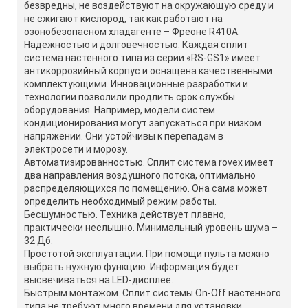
безвредны, не воздействуют на окружающую среду и
не сжигают кислород, так как работают на
озонобезопасном хладагенте – Фреоне R410А.
Надежностью и долговечностью. Каждая сплит
система настенного типа из серии «RS-GS1» имеет
антикоррозийный корпус и оснащена качественными
комплектующими. Инновационные разработки и
технологии позволили продлить срок службы
оборудования. Например, модели систем
кондиционирования могут запускаться при низком
напряжении. Они устойчивы к перепадам в
электросети и морозу.
Автоматизированностью. Сплит система rovex имеет
два направления воздушного потока, оптимально
распределяющихся по помещению. Она сама может
определить необходимый режим работы.
Бесшумностью. Техника действует плавно,
практически неслышно. Минимальный уровень шума –
32 Дб.
Простотой эксплуатации. При помощи пульта можно
выбрать нужную функцию. Информация будет
высвечиваться на LED-дисплее.
Быстрым монтажом. Сплит системы On-Off настенного
типа не требуют много времени для установки.