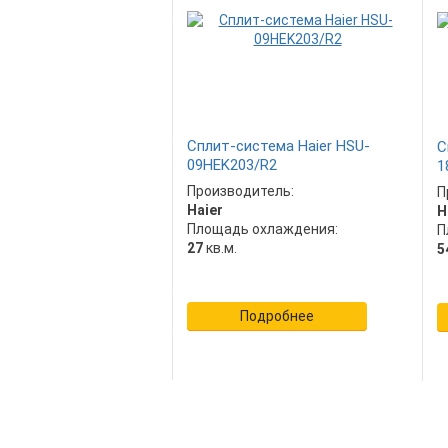
Сплит-система Haier HSU-
С
09HEK203/R2
1
Производитель:
П
Haier
H
Площадь охлаждения:
П
27
кв.м.
5
Подробнее