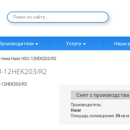
Производители
Услуги
Наши 
тема Haier HSU-12HEK203/R2
U-12HEK203/R2
Снят с производства
Производитель:
Haier
Площадь охлаждения:
36
кв.м.