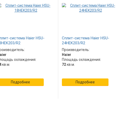
плит-система Haier HSU-
Сплит-система Haier HSU-
8HEK203/R2
24HEK203/R2
роизводитель:
Производитель:
aier
Haier
лощадь охлаждения:
Площадь охлаждения:
4
кв.м.
72
кв.м.
Подробнее
Подробнее