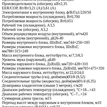
Производительность (обогрев), кВт2,35
EER/COP, Вт/Вт3,21 (А)/3,61 (А)
Электропитание к внутреннему блоку, ф/В/Гц1/220/50
Потребляемая мощность (охлаждение), Вт0,700
Потребляемая мощность (обогрев), Вт0,651
Рабочий ток (охлаждение), А3,5
Рабочий ток (обогрев), А3,2
Объем рециркуляции воздуха (внутренний), м³/ч420
Уровень шума (внутренний), дБ26-40
Размеры внутреннего блока, ШxВxГ, мм744×256×185
Размеры упаковки внутреннего блока, ШxВxГ,
мм788×315×249
Масса внутреннего блока, нетто/брутто, кг7,5/8,5
Уровень звука (наружный), дБ49
Размеры наружного блока, ДхВхШ, мм720×428×310
Размеры упаковки наружного блока, ДхВхШ, мм765×475×350
Масса наружного блока, нетто/брутто, кг22,0/24,0
Соединительные трубы (газ), дюйм(мм)Ø3/8 (9,52)
Соединительные трубы (жидкость), дюйм(мм)Ø1/4 (6,35)
Дозаправка хладагентом (свыше 5 метров), г/м20
Диапазон рабочих температур (охлаждение), °C+18...+43
Диапазон рабочих температур (обогрев), °C–7...+24
Суммарная длина трассы, м15
Перепад высот между наружным и внутренним блоком, м10
Заводская заправка (R410A), кг0,55