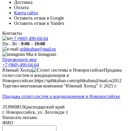
Доставка
Оплата
Карта сайта
Оставить отзыв в Google
Оставить отзыв в Yandex
Контакты
+7 (960) 490-04-64
Пн - Вс :
9:00
–
19:00
splitkuban@mail.ru
Мы в Instagram
Перезвоните мне
+7 (960) 490-04-64
Южный Холод
Продажа
сплит-систем и кондиционеров в
Новороссийске.
https://splitkuban.com/
splitkuban@mail.ru
2012
Торгово-монтажная компания "Южный Холод"
© 2025 г.
Продажа сплит-систем и кондиционеров в Новороссийске
353900
RU
Краснодарский край
г.
Новороссийск
,
ул. Леселидзе 1
Написать письмо
ФИО