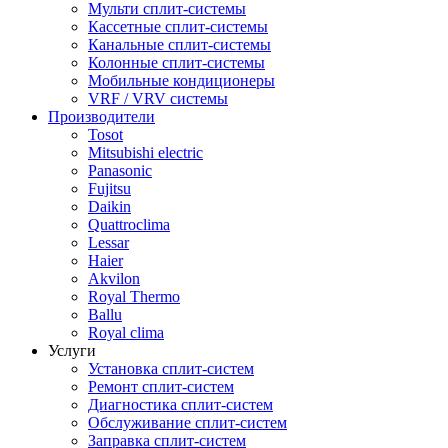
Мульти сплит-системы
Кассетные сплит-системы
Канальные сплит-системы
Колонные сплит-системы
Мобильные кондиционеры
VRF / VRV системы
Производители
Tosot
Mitsubishi electric
Panasonic
Fujitsu
Daikin
Quattroclima
Lessar
Haier
Akvilon
Royal Thermo
Ballu
Royal clima
Услуги
Установка сплит-систем
Ремонт сплит-систем
Диагностика сплит-систем
Обслуживание сплит-систем
Заправка сплит-систем