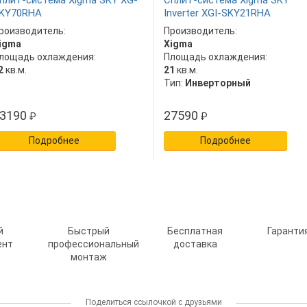
плит-система Xigma SKY XG-
Сплит-система Xigma SKY
KY70RHA
Inverter XGI-SKY21RHA
роизводитель:
Производитель:
igma
Xigma
лощадь охлаждения:
Площадь охлаждения:
2
кв.м.
21
кв.м.
Тип:
Инверторный
3190
27590
₽
₽
Подробнее
Подробнее
й
Быстрый
Бесплатная
Гарантия
ент
профессиональный
доставка
монтаж
Поделиться ссылочкой с друзьями