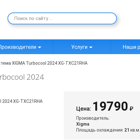
Производители
Услуги
Наши 
стема XIGMA Turbocool 2024 XG-TXC21RHA
rbocool 2024
19790
Цена:
₽
Производитель:
Xigma
Площадь охлаждения:
21
кв.м.