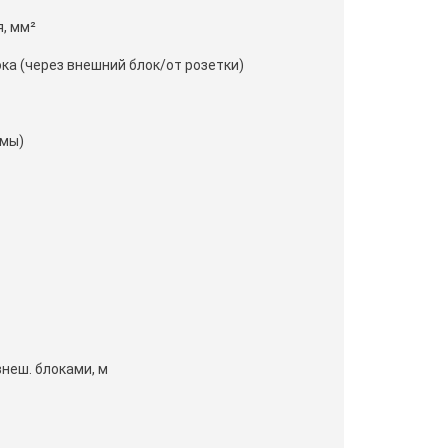
, мм²
ка (через внешний блок/от розетки)
ймы)
внеш. блоками, м