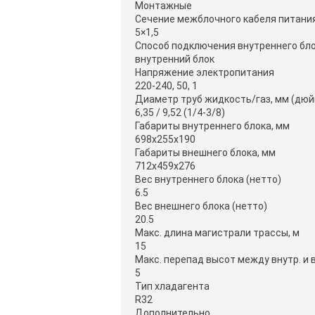
Монтажные
Сечение межблочного кабеля питания
5×1,5
Способ подключения внутреннего бло
внутренний блок
Напряжение электропитания
220-240, 50, 1
Диаметр труб жидкость/газ, мм (дю
6,35 / 9,52 (1/4-3/8)
Габариты внутреннего блока, мм
698x255x190
Габариты внешнего блока, мм
712x459x276
Вес внутреннего блока (нетто)
6.5
Вес внешнего блока (нетто)
20.5
Макс. длина магистрали трассы, м
15
Макс. перепад высот между внутр. и 
5
Тип хладагента
R32
Дополнительно