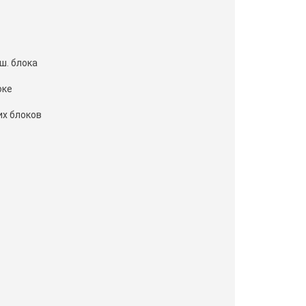
ш. блока
оке
х блоков