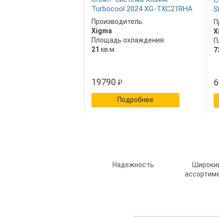
С
Turbocool 2024 XG-TXC21RHA
S
Производитель:
П
Xigma
X
Площадь охлаждения:
П
21
кв.м.
7
19790
6
₽
Подробнее
Надежность
Широки
ассортим