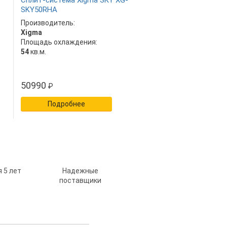
Сплит-система Xigma SKY XG-
SKY50RHA
Производитель:
Xigma
Площадь охлаждения:
54
кв.м.
50990
₽
Подробнее
 5 лет
Надежные
поставщики