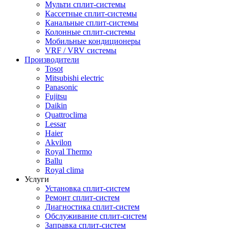
Мульти сплит-системы
Кассетные сплит-системы
Канальные сплит-системы
Колонные сплит-системы
Мобильные кондиционеры
VRF / VRV системы
Производители
Tosot
Mitsubishi electric
Panasonic
Fujitsu
Daikin
Quattroclima
Lessar
Haier
Akvilon
Royal Thermo
Ballu
Royal clima
Услуги
Установка сплит-систем
Ремонт сплит-систем
Диагностика сплит-систем
Обслуживание сплит-систем
Заправка сплит-систем