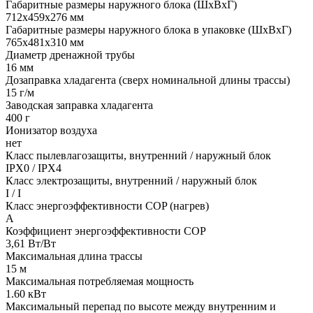
Габаритные размеры наружного блока (ШxВxГ)
712x459x276 мм
Габаритные размеры наружного блока в упаковке (ШxВxГ)
765x481x310 мм
Диаметр дренажной трубы
16 мм
Дозаправка хладагента (сверх номинальной длины трассы)
15 г/м
Заводская заправка хладагента
400 г
Ионизатор воздуха
нет
Класс пылевлагозащиты, внутренний / наружный блок
IPX0 / IPX4
Класс электрозащиты, внутренний / наружный блок
I / I
Класс энергоэффективности COP (нагрев)
A
Коэффициент энергоэффективности COP
3,61 Вт/Вт
Максимальная длина трассы
15 м
Максимальная потребляемая мощность
1.60 кВт
Максимальный перепад по высоте между внутренним и