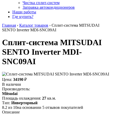
Чистка сплит-систем
Заправка автокондиционеров
Наши работы
Где купить?
Главная
›
Каталог товаров
›
Сплит-система MITSUDAI
SENTO Inverter MDI-SNC09AI
Сплит-система MITSUDAI
SENTO Inverter MDI-
SNC09AI
Цена:
34190
₽
В наличии
Производитель:
Mitsudai
Площадь охлаждения:
27
кв.м.
Тип:
Инверторный
8.2
из
10
на основании
5
отзывов покупателей
Описание