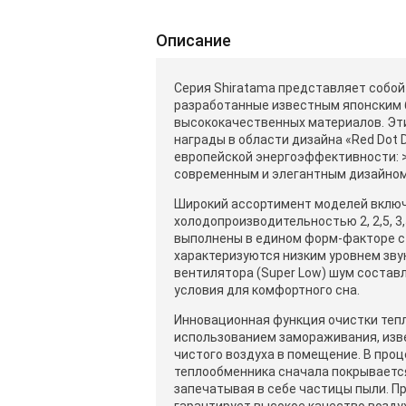
Описание
Серия Shiratama представляет собо
разработанные известным японским б
высококачественных материалов. Эт
награды в области дизайна «Red Dot
европейской энергоэффективности: >
современным и элегантным дизайном
Широкий ассортимент моделей включ
холодопроизводительностью 2, 2,5, 3,
выполнены в едином форм-факторе с 
характеризуются низким уровнем зву
вентилятора (Super Low) шум составл
условия для комфортного сна.
Инновационная функция очистки тепл
использованием замораживания, изве
чистого воздуха в помещение. В про
теплообменника сначала покрывается
запечатывая в себе частицы пыли. Пр