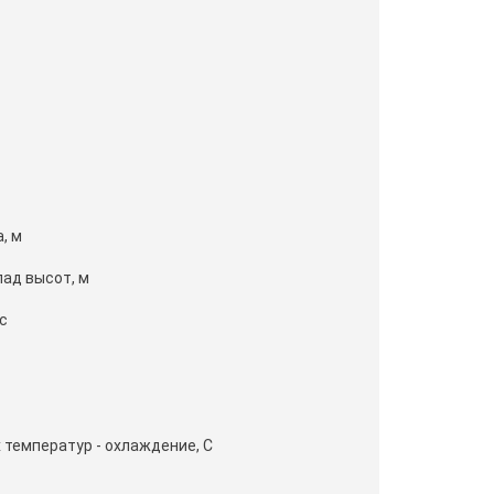
, м
ад высот, м
с
температур - охлаждение, С