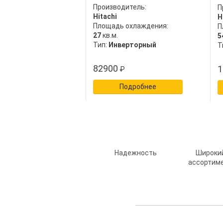
Производитель:
П
Hitachi
H
Площадь охлаждения:
П
27
кв.м.
5
Тип:
Инверторный
Т
82900
1
₽
Подробнее
Надежность
Широки
ассортим