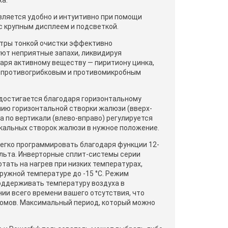
ха.
ляется удобно и интуитивно при помощи
с крупным дисплеем и подсветкой.
тры тонкой очистки эффективно
ют неприятные запахи, ликвидируя
аря активному веществу — пиритиону цинка,
 противогрибковым и противомикробным
достигается благодаря горизонтальному
ию горизонтальной створки жалюзи (вверх-
а по вертикали (влево-вправо) регулируется
кальных створок жалюзи в нужное положение.
легко программировать благодаря функции 12-
ульта. Инверторные сплит-системы серии
тать на нагрев при низких температурах,
ружной температуре до -15 °C. Режим
оддерживать температуру воздуха в
ии всего времени вашего отсутствия, что
домов. Максимальный период, который можно