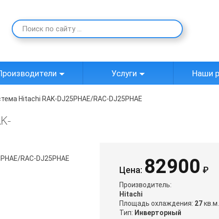
Производители
Услуги
Наши 
стема Hitachi RAK-DJ25PHAE/RAC-DJ25PHAE
K-
E
82900
Цена:
₽
Производитель:
Hitachi
Площадь охлаждения:
27
кв.м.
Тип:
Инверторный