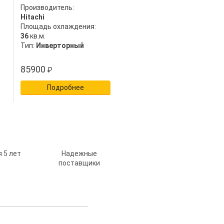
Производитель:
Hitachi
Площадь охлаждения:
36
кв.м.
Тип:
Инверторный
85900
₽
Подробнее
 5 лет
Надежные
поставщики