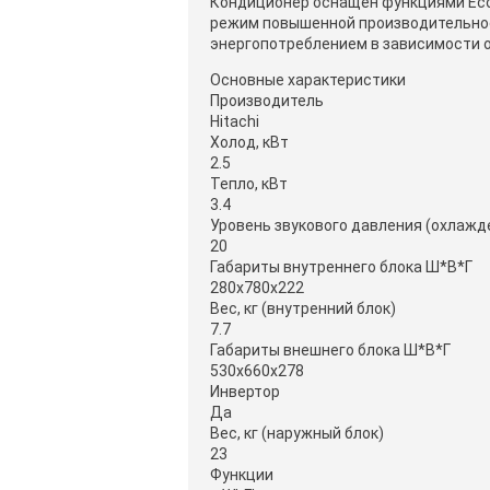
Кондиционер оснащен функциями Eco 
режим повышенной производительно
энергопотреблением в зависимости о
Основные характеристики
Производитель
Hitachi
Холод, кВт
2.5
Тепло, кВт
3.4
Уровень звукового давления (охлажде
20
Габариты внутреннего блока Ш*В*Г
280x780x222
Вес, кг (внутренний блок)
7.7
Габариты внешнего блока Ш*В*Г
530x660x278
Инвертор
Да
Вес, кг (наружный блок)
23
Функции