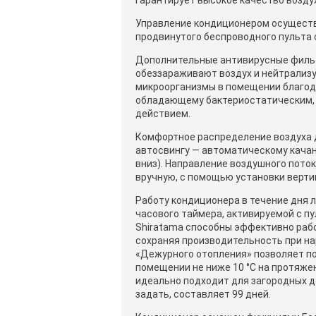
гарантирует высокое качество возду
Управление кондиционером осуществ
продвинутого беспроводного пульта 
Дополнительные антивирусные филь
обеззараживают воздух и нейтрализу
микроорганизмы в помещении благод
обладающему бактериостатическим,
действием.
Комфортное распределение воздуха 
автосвингу — автоматическому качан
вниз). Направление воздушного поток
вручную, с помощью установки верти
Работу кондиционера в течение дня 
часового таймера, активируемой с п
Shiratama способны эффективно рабо
сохраняя производительность при на
«Дежурного отопления» позволяет п
помещении не ниже 10 °C на протяжен
идеально подходит для загородных 
задать, составляет 99 дней.