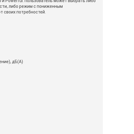
и Powerful: пользователь может выбрать либо
сти, либо режим с пониженным
т своих потребностей.
ние), дБ(А)