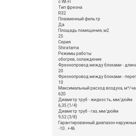
с WI-FI
Тип фреона
R32
Плазменный фильтр
Да
Площадь помещения, м2
25
Серия
Shiratama
Режимы работы
обогрев, охлаждение
Фреонопровод между блоками - длина
20
Фреонопровод между блоками - переп
10
Максимальный расход воздуха, м³/ча
620
Диаметр труб - жидкость, мм/дюйм
6,35 (1/4)
Диаметр труб - газ, мм/дюйм
9,52 (3/8)
Гарантированный диапазон наружных 
-10...+46