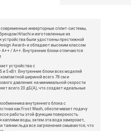
й современные инверторные сплит-системы,
рендом Hitachi и изготовленные из
и устройства были удостоены престижной
 Design Award» и обладают высоким классом
 А++ / A++. Внутренние блоки отличаются
.
ает устройства с
5 и 5 кВт. Внутренние блоки всех моделей
компактной шириной всего 78 см и
кового давления: на минимальной скорости
яет всего 20 дБ(А), что создает идеальные
ообменника внутреннего блока с
стная как Frost Wash, обеспечивает подачу
цессе работы этой функции поверхность
 каплями воды, затем эта вода замерзает,
и таянии льда все загрязнения смываются, что