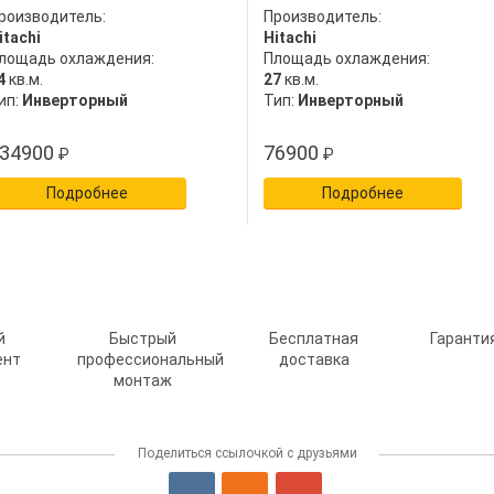
роизводитель:
Производитель:
itachi
Hitachi
лощадь охлаждения:
Площадь охлаждения:
4
кв.м.
27
кв.м.
ип:
Инверторный
Тип:
Инверторный
34900
76900
₽
₽
Подробнее
Подробнее
й
Быстрый
Бесплатная
Гарантия
ент
профессиональный
доставка
монтаж
Поделиться ссылочкой с друзьями