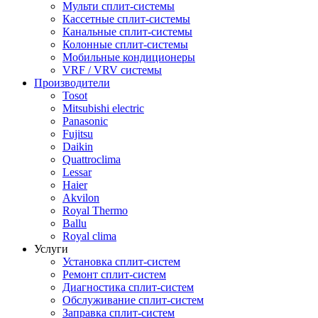
Мульти сплит-системы
Кассетные сплит-системы
Канальные сплит-системы
Колонные сплит-системы
Мобильные кондиционеры
VRF / VRV системы
Производители
Tosot
Mitsubishi electric
Panasonic
Fujitsu
Daikin
Quattroclima
Lessar
Haier
Akvilon
Royal Thermo
Ballu
Royal clima
Услуги
Установка сплит-систем
Ремонт сплит-систем
Диагностика сплит-систем
Обслуживание сплит-систем
Заправка сплит-систем