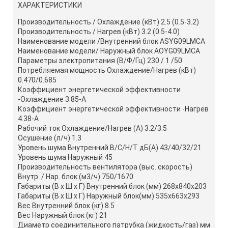
ХАРАКТЕРИСТИКИ
Производительность / Охлаждение (кВт) 2.5 (0.5-3.2)
Производительность / Нагрев (кВт) 3.2 (0.5-4.0)
Наименование модели /Внутренний блок ASYG09LMCA
Наименование модели/ Наружный блок AOYG09LMCA
Параметры электропитания (В/Ф/Гц) 230 / 1 /50
Потребляемая мощность Охлаждение/Нагрев (кВт)
0.470/0.685
Коэффициент энергетической эффективности
-Охлаждение 3.85-A
Коэффициент энергетической эффективности -Нагрев
4.38-A
Рабочий ток Охлаждение/Нагрев (A) 3.2/3.5
Осушение (л/ч) 1.3
Уровень шума Внутренний В/С/Н/Т дБ(А) 43/40/32/21
Уровень шума Наружный 45
Производительность вентилятора (выс. скорость)
Внутр. / Нар. блок (м3/ч) 750/1670
Габариты (В x Ш x Г) Внутренний блок (мм) 268x840x203
Габариты (В x Ш x Г) Наружный блок(мм) 535x663x293
Вес Внутренний блок (кг) 8.5
Вес Наружный блок (кг) 21
Диаметр соединительного патрубка (жидкость/газ) мм